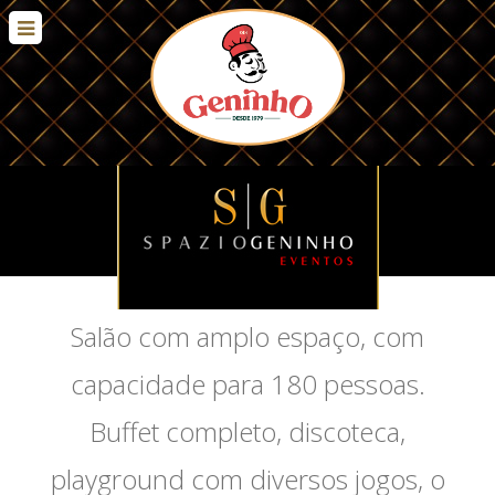
Salão com amplo espaço, com
capacidade para 180 pessoas.
Buffet completo, discoteca,
playground com diversos jogos, o